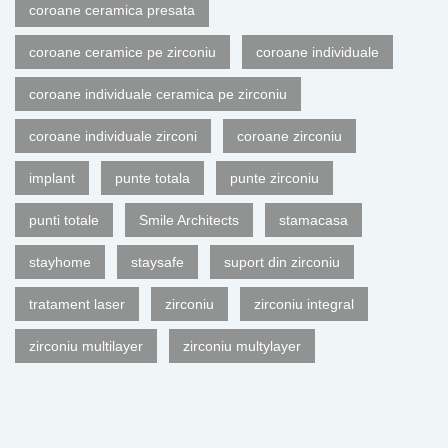
coroane ceramica presata
coroane ceramice pe zirconiu
coroane individuale
coroane individuale ceramica pe zirconiu
coroane individuale zirconi
coroane zirconiu
implant
punte totala
punte zirconiu
punti totale
Smile Architects
stamacasa
stayhome
staysafe
suport din zirconiu
tratament laser
zirconiu
zirconiu integral
zirconiu multilayer
zirconiu multylayer