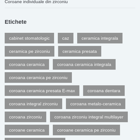
Coroane individuale din zirconiu
Etichete
cabinet stomatologic
caz
ceramica integrala
ceramica pe zirconiu
ceramica presata
coroana ceramica
coroana ceramica integrala
coroana ceramica pe zirconiu
coroana ceramica presata E-max
coroana dentara
coroana integral zirconiu
coroana metalo-ceramica
coroana zirconiu
coroana zirconiu integral multilayer
coroane ceramica
coroane ceramica pe zirconiu