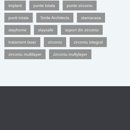
implant
punte totala
punte zirconiu
punti totale
Smile Architects
stamacasa
stayhome
staysafe
suport din zirconiu
tratament laser
zirconiu
zirconiu integral
zirconiu multilayer
zirconiu multylayer